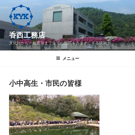
コ
ン
テ
ン
ツ
香西工務店
へ
文化財から一般建築まで全ての難問をカタチにする技術力
ス
キ
メニュー
ッ
プ
小中高生・市民の皆様