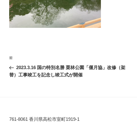
投
前
前
稿
の
2023.3.16 国の特別名勝 栗林公園「偃月協」改修（架
ナ
投
替）工事竣工を記念し竣工式が開催
ビ
稿
ゲ
ー
シ
ョ
761-8061 香川県高松市室町1919-1
ン