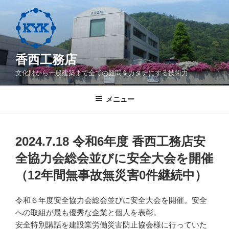
コ
ン
テ
ン
ツ
香西工務店
へ
文化財から一般建築まで全ての難問をカタチにする技術力
ス
キ
メニュー
ッ
プ
2024.7.18 令和6年度 香西工務店安
全協力会総会並びに安全大会を開催
（12年間無事故無災害0件継続中）
令和６年度安全協力会総会並びに安全大会を開催。安全
への取組が最も優秀な企業と個人を表彰。
安全特別講話を建設業労働災害防止協会様に行っていた