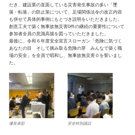
だき、建設業の直面している災害発生事故の多い「墜
落・転落」の防止策について、足場関係法令の改正内容
も併せて具体的事例にもとづき説明をいただきました。
創意工夫で築く無事故無災害0件の継続の重要性について
参加者全員の意識高揚を図っていただきました。
最後に、令和６年度安全宣言スローガン「危険に気づく
あなたの目 そして摘み取る危険の芽 みんなで築く職
場の安全」を全員で唱和し、無事故無災害０を誓いまし
た。
優良表彰
安全特別講話