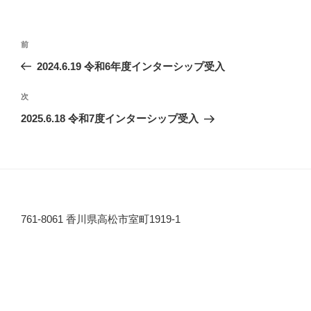
投
前
前
稿
の
2024.6.19 令和6年度インターシップ受入
ナ
投
ビ
稿
次
次
ゲ
の
2025.6.18 令和7度インターシップ受入
投
ー
稿
シ
ョ
ン
761-8061 香川県高松市室町1919-1