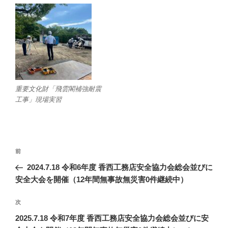
重要文化財「飛雲閣補強耐震
工事」現場実習
投
前
前
稿
の
2024.7.18 令和6年度 香西工務店安全協力会総会並びに
ナ
投
安全大会を開催（12年間無事故無災害0件継続中）
ビ
稿
ゲ
次
次
の
ー
2025.7.18 令和7年度 香西工務店安全協力会総会並びに安
投