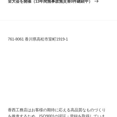
シ
全大会を開催（13年間無事故無災害0件継続中）
稿
ョ
ン
761-8061 香川県高松市室町1919-1
香西工務店はお客様の期待に応える高品質なものづくり
を推進するため、ISO9001の認証・登録を取得していま