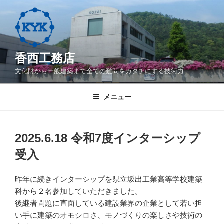
コ
ン
テ
ン
ツ
香西工務店
へ
文化財から一般建築まで全ての難問をカタチにする技術力
ス
キ
メニュー
ッ
プ
2025.6.18 令和7度インターシップ
受入
昨年に続きインターシップを県立坂出工業高等学校建築
科から２名参加していただきました。
後継者問題に直面している建設業界の企業として若い担
い手に建築のオモシロさ、モノづくりの楽しさや技術の