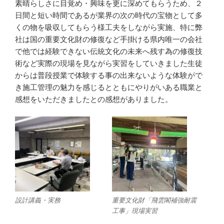
素晴らしさに目覚め・興味を更に深めてもらうため、２
日間と短い時間であるが業界の次の時代の宝物として多
くの物を吸収してもらう様工夫をしながら実施、特に弊
社は国の重要文化財の修復など手掛ける県内唯一の会社
で他では経験できない伝統文化の未来へ残す為の修復技
術など実際の現場を見ながら実習をしていきました生徒
からは普段授業で体験する事の出来ないような体験がで
き施工管理の魅力を感じるとともにやりがいある職業と
感想をいただきましたとの感想がありました。
設計講義・実務
重要文化財「飛雲閣補強耐震
工事」現場実習