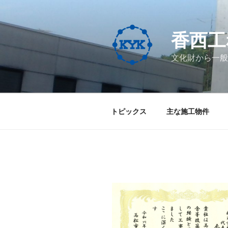
コ
ン
テ
香西工
ン
ツ
文化財から一般
へ
ス
キ
ッ
トピックス
主な施工物件
プ