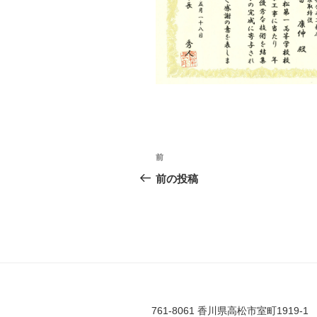
投
前
前
稿
の
前の投稿
投
ナ
稿
ビ
ゲ
ー
シ
761-8061 香川県高松市室町1919-1